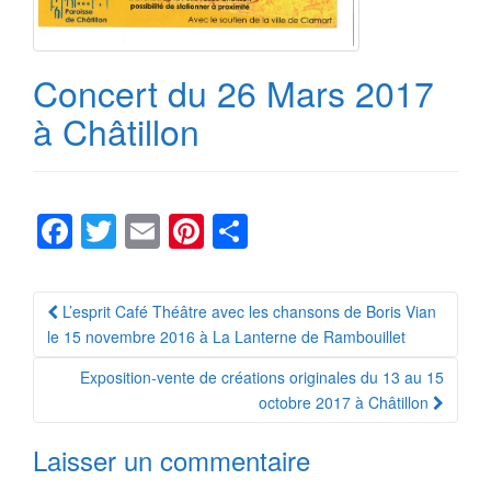
Concert du 26 Mars 2017
à Châtillon
F
T
E
Pi
P
a
wi
m
nt
ar
c
tt
ail
er
ta
Navigation
L’esprit Café Théâtre avec les chansons de Boris Vian
e
er
e
g
Article
le 15 novembre 2016 à La Lanterne de Rambouillet
b
st
er
Exposition-vente de créations originales du 13 au 15
o
octobre 2017 à Châtillon
o
Laisser un commentaire
k