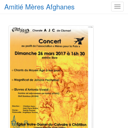
Amitié Mères Afghanes
T
o
g
g
l
e
n
a
v
i
g
a
t
i
o
n