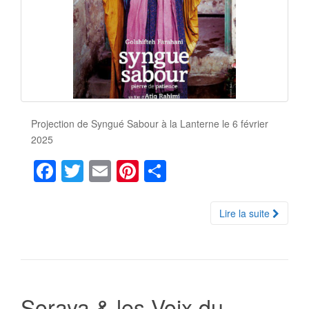
Projection de Syngué Sabour à la Lanterne le 6 février
2025
F
T
E
Pi
P
a
wi
m
nt
ar
c
tt
ail
er
ta
Lire la suite
e
er
e
g
b
st
er
o
o
Soraya & les Voix du