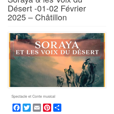
k
Désert -01-02 Février
2025 – Châtillon
Spectacle et Conte musical
F
T
E
Pi
P