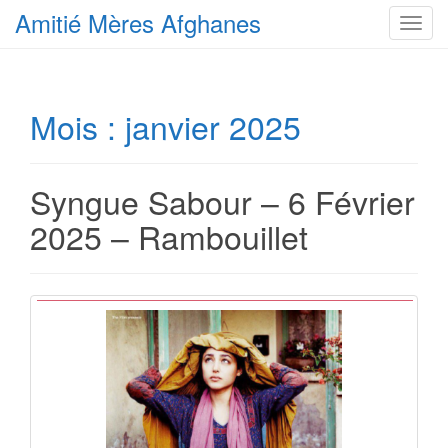
Amitié Mères Afghanes
T
o
g
g
Mois :
janvier 2025
l
e
n
a
Syngue Sabour – 6 Février
v
2025 – Rambouillet
i
g
a
t
i
o
n