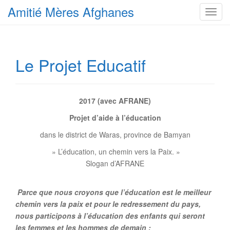
Amitié Mères Afghanes
T
o
g
g
Le Projet Educatif
l
e
n
a
2017 (avec AFRANE)
v
Projet d’aide à l’éducation
i
g
dans le district de Waras, province de Bamyan
a
» L’éducation, un chemin vers la Paix. »
t
Slogan d’AFRANE
i
o
n
Parce que nous croyons que l’éducation est le meilleur
chemin vers la paix et pour le redressement du pays,
nous participons à l’éducation des enfants qui seront
les femmes et les hommes de demain :